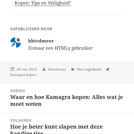
Kopen: Tips en Veiligheid"
GEPUBLICEERD DOOR
bhtvdmeer
Zomaar een HTMLy gebruiker
28 mei 2025
bhtvdmeer
Niet ingedeeld
kamagra kopen
Post
VORIGE
navigation
Waar en hoe Kamagra kopen: Alles wat je
Previous
moet weten
post:
VOLGENDE
Hoe je beter kunt slapen met deze
Next
handige tips