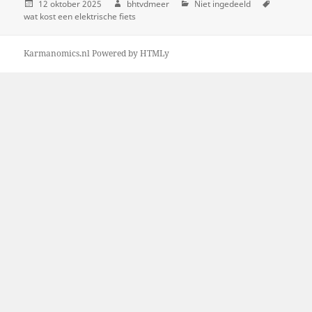
12 oktober 2025
bhtvdmeer
Niet ingedeeld
wat kost een elektrische fiets
Karmanomics.nl
Powered by
HTMLy