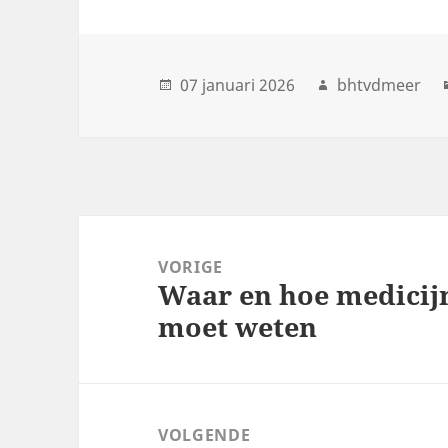
07 januari 2026
bhtvdmeer
Post
navigation
VORIGE
Waar en hoe medicijn
Previous
moet weten
post:
VOLGENDE