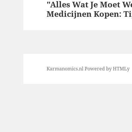
"Alles Wat Je Moet W
Next
Medicijnen Kopen: Ti
post:
Karmanomics.nl
Powered by
HTMLy