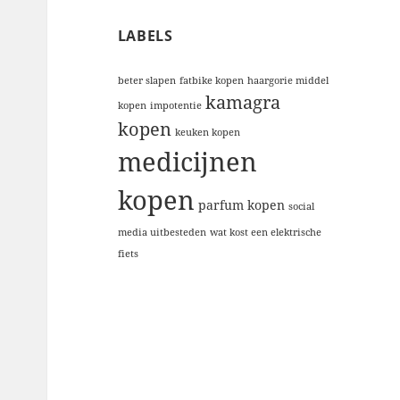
LABELS
beter slapen
fatbike kopen
haargorie middel
kamagra
kopen
impotentie
kopen
keuken kopen
medicijnen
kopen
parfum kopen
social
media uitbesteden
wat kost een elektrische
fiets