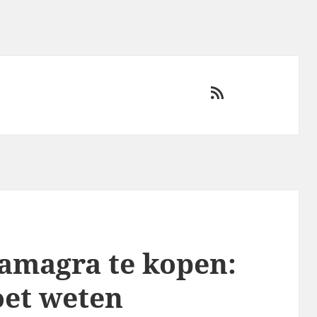
RSS
amagra te kopen:
oet weten