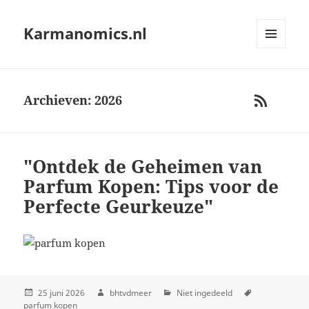
Karmanomics.nl
MENU
AND
WIDGETS
Archieven: 2026
RSS
"Ontdek de Geheimen van
Parfum Kopen: Tips voor de
Perfecte Geurkeuze"
25 juni 2026
bhtvdmeer
Niet ingedeeld
parfum kopen