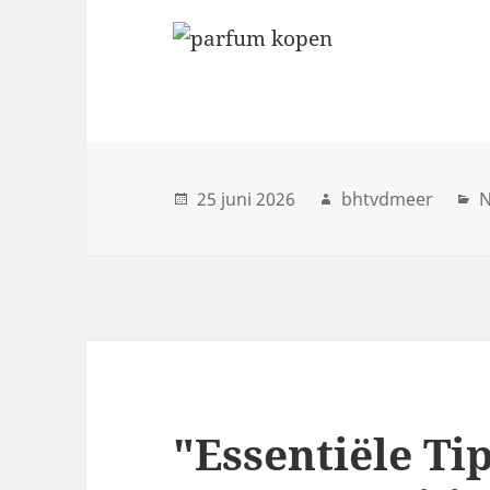
25 juni 2026
bhtvdmeer
N
"Essentiële Ti