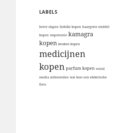
LABELS
beter slapen
fatbike kopen
haargorie middel
kamagra
kopen
impotentie
kopen
keuken kopen
medicijnen
kopen
parfum kopen
social
media uitbesteden
wat kost een elektrische
fiets