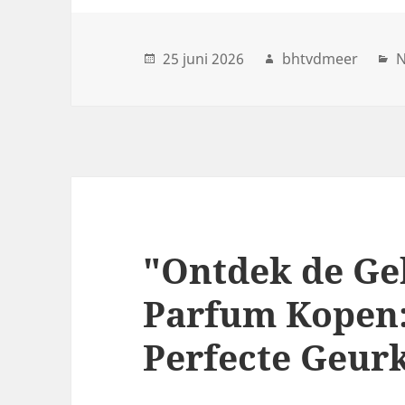
25 juni 2026
bhtvdmeer
N
"Ontdek de G
Parfum Kopen:
Perfecte Geur