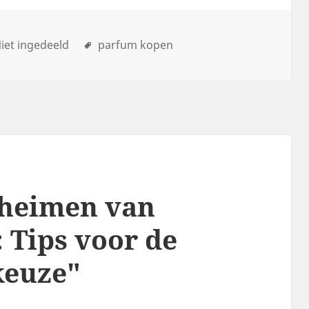
iet ingedeeld
parfum kopen
eheimen van
 Tips voor de
keuze"