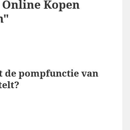
g Online Kopen
n"
at de pompfunctie van
telt?